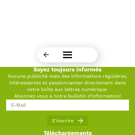
Soyez toujours informés
Aucune publicité mais des informations régulières,
intéressantes et passionnantes directement dans
votre boîte aux lettres numérique.
Abonnez-vous à notre bulletin d'information!
Qu'est-ce qui vous intéresse le plus?*
S'inscrire
Prestations pour les assurés/employeurs
Téléchargements