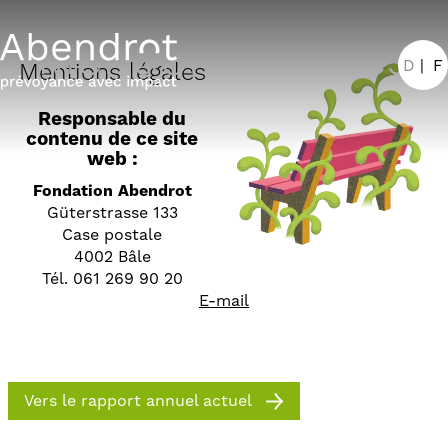
Mentions légales
D
F
Mentions légales
Responsable du
contenu de ce site
web :
Fondation Abendrot
Güterstrasse 133
Case postale
4002 Bâle
Tél. 061 269 90 20
E-mail
Vers le rapport annuel actuel