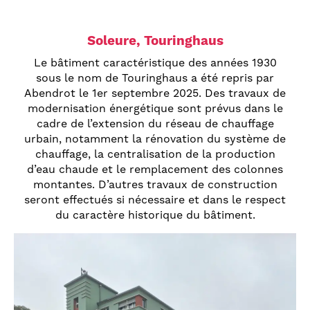
Soleure, Touringhaus
Le bâtiment caractéristique des années 1930
sous le nom de Touringhaus a été repris par
Abendrot le 1er septembre 2025. Des travaux de
modernisation énergétique sont prévus dans le
cadre de l’extension du réseau de chauffage
Soyez toujours informés
urbain, notamment la rénovation du système de
Aucune publicité mais des informations régulières,
chauffage, la centralisation de la production
intéressantes et passionnantes directement dans
d’eau chaude et le remplacement des colonnes
votre boîte aux lettres numérique.
montantes. D’autres travaux de construction
Abonnez-vous à notre bulletin d'information!
seront effectués si nécessaire et dans le respect
du caractère historique du bâtiment.
Qu'est-ce qui vous intéresse le plus?*
S'inscrire
Prestations pour les assurés/employeurs
Téléchargements
Chiffres et faits
Projets immobiliers
Compte annuel 2025 (en allemand)