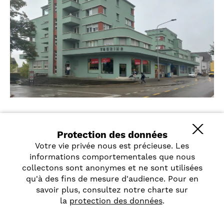
Titres de placement
Publications
Fondation Abendrot
| Güterstrasse 133 | Case postale |
4002 Bâle
T
061 269 90 20
|
stiftung
@
abendrot.ch
|
www.abendrot.ch
Protection des données
Mentions légales
Protection des données
Votre vie privée nous est précieuse. Les
Continuer à lire:
informations comportementales que nous
collectons sont anonymes et ne sont utilisées
Organisation
qu'à des fins de mesure d'audience. Pour en
savoir plus, consultez notre charte sur
la
protection des données
.
Organisation