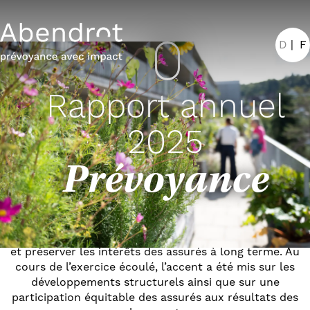
D
F
Responsabilité approfondie
Rapport annuel
L’exercice 2025 a été marqué par des décisions
2025
stratégiques, le développement de partenariats
centraux et une base financière stable. En tant
Prévoyance
que caisse de pension durable, Abendrot allie
sécurité et responsabilité.
Pour nous, la prévoyance signifie gérer les risques
avec prudence, établir une collaboration engageante
et préserver les intérêts des assurés à long terme. Au
cours de l’exercice écoulé, l’accent a été mis sur les
développements structurels ainsi que sur une
participation équitable des assurés aux résultats des