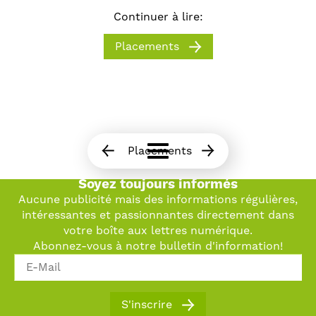
Continuer à lire:
Placements
Placements
Soyez toujours informés
Aucune publicité mais des informations régulières,
intéressantes et passionnantes directement dans
votre boîte aux lettres numérique.
Abonnez-vous à notre bulletin d'information!
Qu'est-ce qui vous intéresse le plus?*
S'inscrire